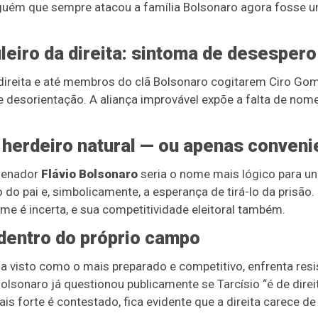
alguém que sempre atacou a família Bolsonaro agora fosse 
leiro da direita: sintoma de desespero
 direita e até membros do clã Bolsonaro cogitarem Ciro Go
de desorientação. A aliança improvável expõe a falta de nom
o herdeiro natural — ou apenas conveni
 senador
Flávio Bolsonaro
seria o nome mais lógico para uni
 do pai e, simbolicamente, a esperança de tirá-lo da prisão.
me é incerta, e sua competitividade eleitoral também.
dentro do próprio campo
ja visto como o mais preparado e competitivo, enfrenta resi
lsonaro já questionou publicamente se Tarcísio “é de direit
s forte é contestado, fica evidente que a direita carece de