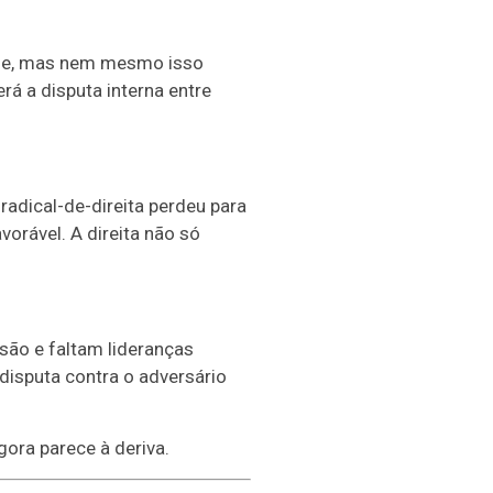
ome, mas nem mesmo isso
erá a disputa interna entre
adical-de-direita perdeu para
orável. A direita não só
oesão e faltam lideranças
 disputa contra o adversário
ora parece à deriva.