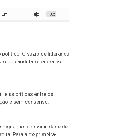
e a falta de rumo e as brigas internas
1.0x
 político. O vazio de liderança
sto de candidato natural ao
 e as críticas entre os
eção e sem consenso.
indignação à possibilidade de
ita. Para a ex-primeira-