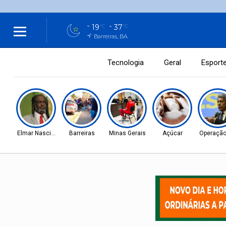
19
37
°C
°C
Barreiras, BA
Tecnologia
Geral
Esport
Elmar Nascimento
Barreiras
Minas Gerais
Açúcar
Operação