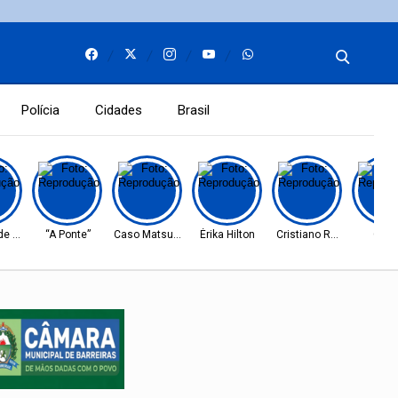
Polícia
Cidades
Brasil
e Barreiras
“A Ponte”
Caso Matsunaga
Érika Hilton
Cristiano Ronaldo
Cear