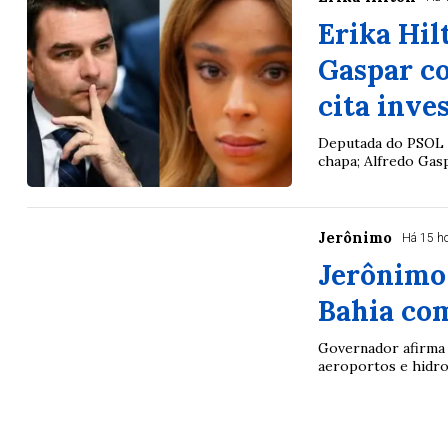
Erika Hil
Gaspar co
cita inve
Deputada do PSOL 
chapa; Alfredo Gasp
Jerônimo
Há 15 h
Jerônimo 
Bahia com
Governador afirma 
aeroportos e hidrov