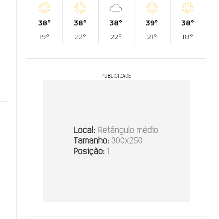
38°
38°
38°
39°
38°
19°
22°
22°
21°
18°
PUBLICIDADE