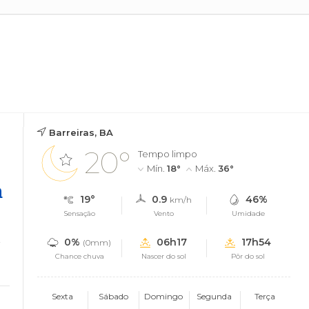
Barreiras, BA
20°
Tempo limpo
Mín.
18°
Máx.
36°
a
19°
0.9
46%
km/h
Sensação
Vento
Umidade
o
0%
06h17
17h54
(0mm)
Chance chuva
Nascer do sol
Pôr do sol
Sexta
Sábado
Domingo
Segunda
Terça