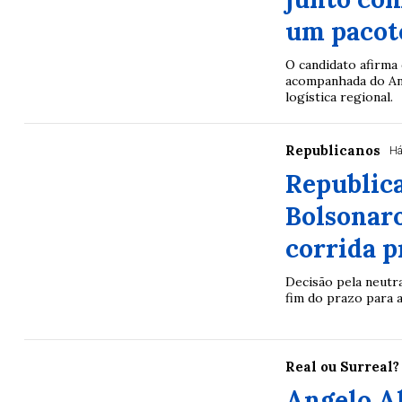
um pacote
O candidato afirma 
acompanhada do Ane
logística regional.
Republicanos
Há
Republica
Bolsonaro
corrida p
Decisão pela neutra
Lotofácil
Lotomania
fim do prazo para a
o 3754 (05/08/26)
Concurso 2959 (05/0
05
07
08
11
05
08
10
12
2
Real ou Surreal?
16
20
21
23
35
36
43
49
5
Angelo Al