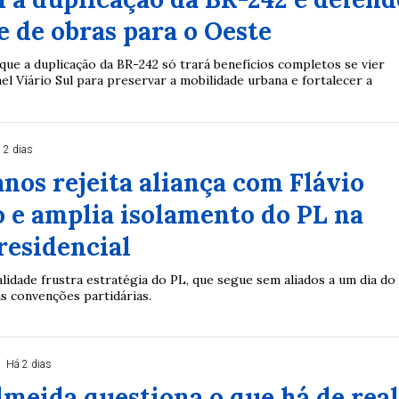
 de obras para o Oeste
que a duplicação da BR-242 só trará benefícios completos se vier
l Viário Sul para preservar a mobilidade urbana e fortalecer a
 2 dias
nos rejeita aliança com Flávio
 e amplia isolamento do PL na
residencial
lidade frustra estratégia do PL, que segue sem aliados a um dia do
Duplasena
s convenções partidárias.
8/26)
Concurso 2992 (05/08/26)
2
27
33
10
14
16
21
30
31
Há 2 dias
0
56
61
Ver detalhes
meida questiona o que há de rea