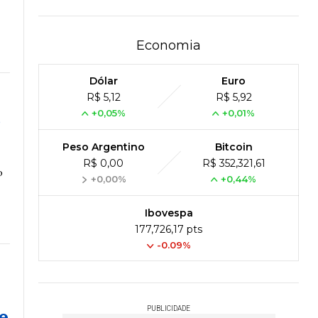
Economia
Dólar
Euro
R$ 5,12
R$ 5,92
+0,05%
+0,01%
o
Peso Argentino
Bitcoin
R$ 0,00
R$ 352,321,61
o
+0,00%
+0,44%
Ibovespa
177,726,17 pts
-0.09%
e
PUBLICIDADE