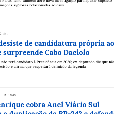
o Flávio Dino também abre nova investigação para apurar suposto
mações sigilosas relacionadas ao caso.
2 dias
desiste de candidatura própria a
e surpreende Cabo Daciolo
e não terá candidato à Presidência em 2026; ex-deputado diz que nã
ecisão e afirma que respeitará definição da legenda.
e
Há 3 dias
nrique cobra Anel Viário Sul
 a duplicação da BR-242 e defend