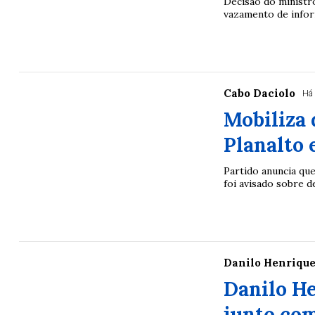
Decisão do ministr
vazamento de infor
Cabo Daciolo
Há 
Mobiliza 
Planalto 
Partido anuncia qu
foi avisado sobre d
Danilo Henriqu
Danilo He
junto com