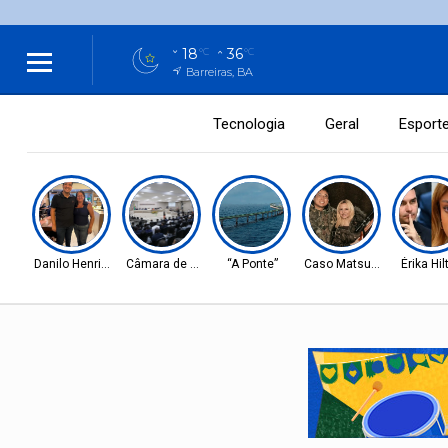
18
36
°C
°C
Barreiras, BA
Tecnologia
Geral
Esport
Danilo Henrique
Câmara de Barreiras
“A Ponte”
Caso Matsunaga
Érika Hil