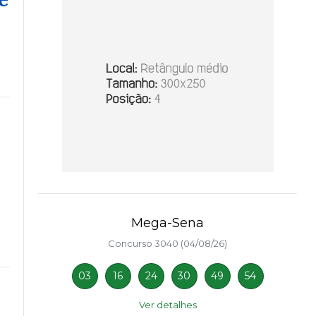
Mega-Sena
Concurso 3040 (04/08/26)
03
16
24
30
49
54
Ver detalhes
l