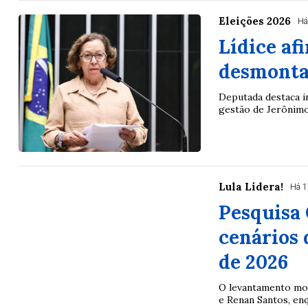
Eleições 2026
Há
Lídice af
desmonta
Deputada destaca i
gestão de Jerônim
Lula Lidera!
Há 1
Pesquisa 
cenários 
de 2026
O levantamento mos
e Renan Santos, enq