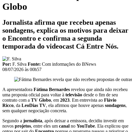
Globo
Jornalista afirma que recebeu apenas
sondagens, explica os motivos para deixar
o Encontro e confirma a segunda
temporada do videocast Cá Entre Nós.
Por:
F. Silva
Fonte:
Com informações do BNews
08/07/2026 às 00h57
A apresentadora
Fátima Bernardes
revelou que ainda não recebeu
uma proposta oficial para voltar à
televisão
desde o fim de seu
contrato com a
TV Globo
, em
2023
. Em entrevista ao
Flávio
Ricco
, da
LeoDias TV
, ela afirmou que houve apenas
sondagens
,
sem qualquer negociação concreta.
Segundo a
jornalista
, após deixar a emissora, decidiu investir em
novos
projetos
, entre eles um
canal
no
YouTube
. Ela explicou que
optou por sair do
Encontro
porque o programa passou a priorizar o