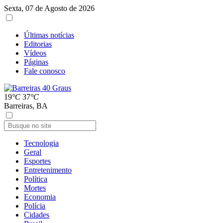
Sexta, 07 de Agosto de 2026
Últimas notícias
Editorias
Vídeos
Páginas
Fale conosco
19
°C
37
°C
Barreiras, BA
Tecnologia
Geral
Esportes
Entretenimento
Política
Mortes
Economia
Polícia
Cidades