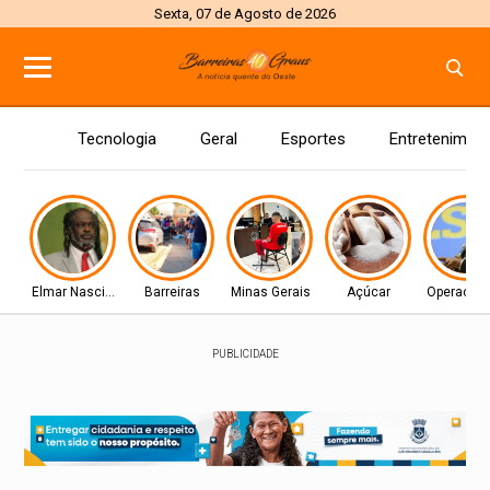
Sexta, 07 de Agosto de 2026
Tecnologia
Geral
Esportes
Entretenimen
Elmar Nascimento
Barreiras
Minas Gerais
Açúcar
Operação 
PUBLICIDADE