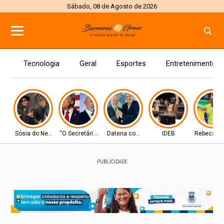
Sábado, 08 de Agosto de 2026
Tecnologia
Geral
Esportes
Entretenimento
Sósia do Neymar
“O Secretário”
Datena com Lula
IDEB
Rebeca A
PUBLICIDADE