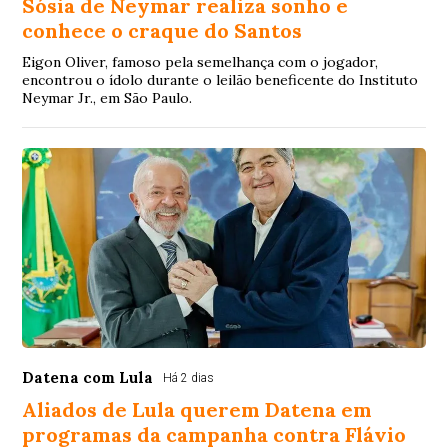
Sósia de Neymar realiza sonho e
conhece o craque do Santos
Eigon Oliver, famoso pela semelhança com o jogador,
encontrou o ídolo durante o leilão beneficente do Instituto
Neymar Jr., em São Paulo.
Datena com Lula
Há 2 dias
Aliados de Lula querem Datena em
programas da campanha contra Flávio