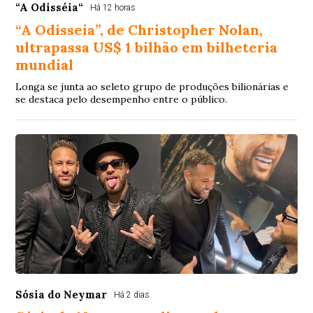
“A Odisséia“
Há 12 horas
“A Odisseia”, de Christopher Nolan,
ultrapassa US$ 1 bilhão em bilheteria
mundial
Longa se junta ao seleto grupo de produções bilionárias e
se destaca pelo desempenho entre o público.
Sósia do Neymar
Há 2 dias