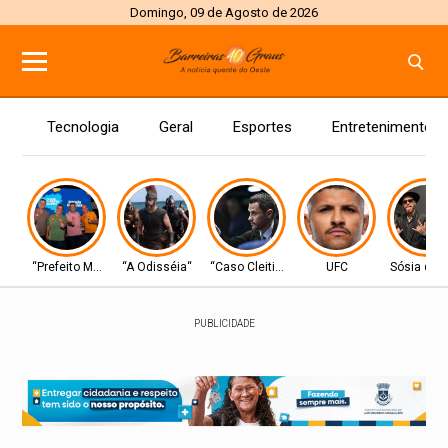
Domingo, 09 de Agosto de 2026
Tecnologia
Geral
Esportes
Entretenimento
“Prefeito Moab”
“A Odisséia“
“Caso Cleitinho”
UFC
Sósia do 
PUBLICIDADE