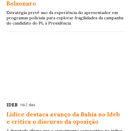
Bolsonaro
Estratégia prevê uso da experiência do apresentador em
programas policiais para explorar fragilidades da campanha
do candidato do PL à Presidência.
IDEB
Há 2 dias
Lídice destaca avanço da Bahia no Ideb
e critica o discurso da oposição
A deputada afirma que o crescimento consecutivo no índice