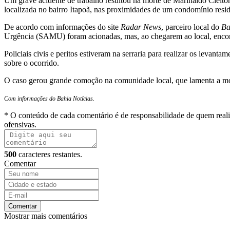
Um grave acidente de trabalho resultou na morte de Marinaldo Cleiton
localizada no bairro Itapoã, nas proximidades de um condomínio resid
De acordo com informações do site
Radar News
, parceiro local do
Ba
Urgência (SAMU) foram acionadas, mas, ao chegarem ao local, encont
Policiais civis e peritos estiveram na serraria para realizar os levant
sobre o ocorrido.
O caso gerou grande comoção na comunidade local, que lamenta a mor
Com informações do Bahia Notícias.
* O conteúdo de cada comentário é de responsabilidade de quem reali
ofensivas.
500
caracteres restantes.
Comentar
Comentar
Mostrar mais comentários