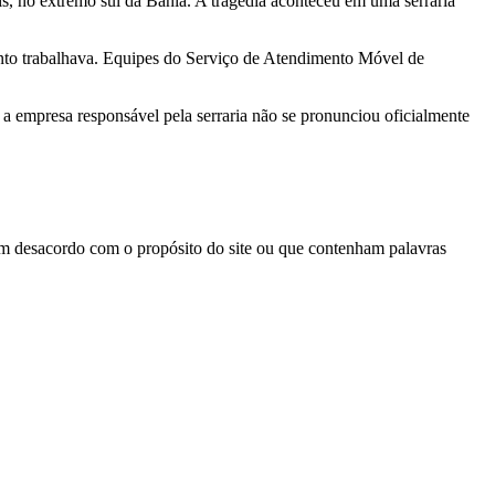
s, no extremo sul da Bahia. A tragédia aconteceu em uma serraria
anto trabalhava. Equipes do Serviço de Atendimento Móvel de
o, a empresa responsável pela serraria não se pronunciou oficialmente
em desacordo com o propósito do site ou que contenham palavras