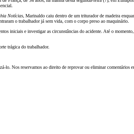
 de França, de 34 anos, na manhã desta segunda-feira (7), em Eunápoli
encial.
hia Notícias
, Marinaldo caiu dentro de um triturador de madeira enqu
raram o trabalhador já sem vida, com o corpo preso ao maquinário.
amentos iniciais e investigar as circunstâncias do acidente. Até o moment
te trágica do trabalhador.
zá-lo. Nos reservamos ao direito de reprovar ou eliminar comentários 