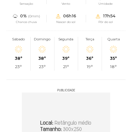
Sensação
Vento
Umidade
0%
06h16
17h54
(0mm)
Chance chuva
Nascer do sol
Pôr do sol
Sábado
Domingo
Segunda
Terça
Quarta
38°
38°
39°
36°
35°
23°
23°
21°
19°
18°
PUBLICIDADE