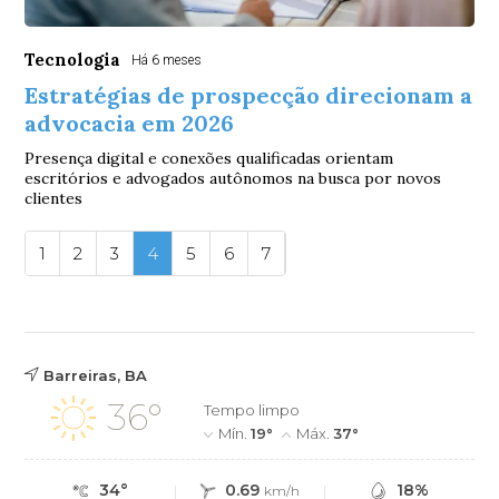
Tecnologia
Há 6 meses
Estratégias de prospecção direcionam a
advocacia em 2026
Presença digital e conexões qualificadas orientam
escritórios e advogados autônomos na busca por novos
clientes
1
2
3
4
5
6
7
Barreiras, BA
36°
Tempo limpo
Mín.
19°
Máx.
37°
34°
0.69
18%
km/h