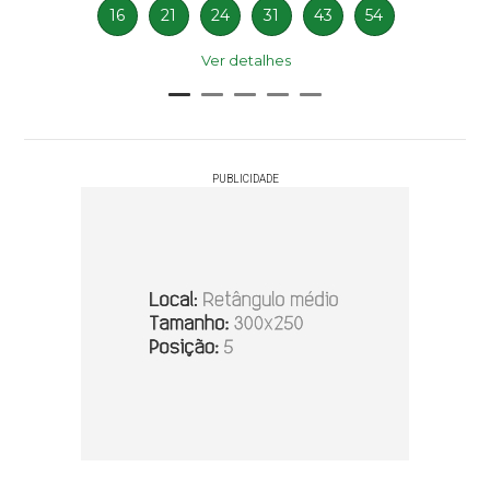
16
21
24
31
43
54
Ver detalhes
PUBLICIDADE