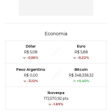
Economia
Dólar
Euro
R$ 5,08
R$ 5,88
-0,56%
-0,22%
Peso Argentino
Bitcoin
R$ 0,00
R$ 348,338,32
-3,12%
+0,40%
Ibovespa
172,570,92 pts
-1.69%