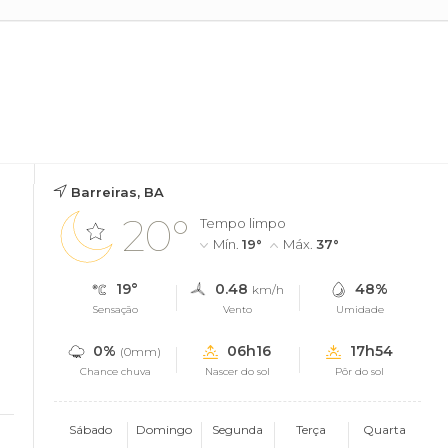
Barreiras, BA
20°
Tempo limpo
Mín.
19°
Máx.
37°
19°
0.48
48%
km/h
Sensação
Vento
Umidade
0%
06h16
17h54
(0mm)
Chance chuva
Nascer do sol
Pôr do sol
Sábado
Domingo
Segunda
Terça
Quarta