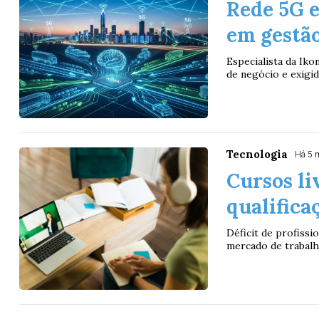
Rede 5G 
em gestão
Especialista da Ik
de negócio e exigid
Tecnologia
Há 5 
Cursos li
qualifica
Déficit de profissi
mercado de trabalho