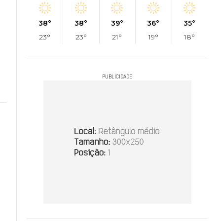
38°
38°
39°
36°
35°
23°
23°
21°
19°
18°
PUBLICIDADE