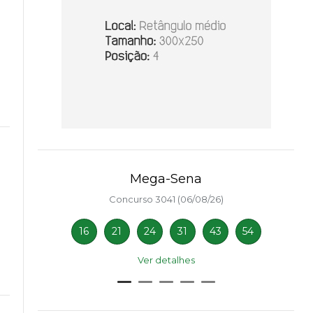
Mega-Sena
Concurso 3041 (06/08/26)
16
21
24
31
43
54
Ver detalhes