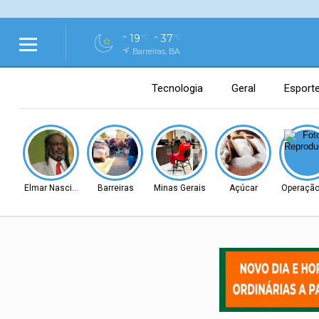
19
37
°C
°C
Barreiras, BA
Tecnologia
Geral
Esport
Elmar Nascimento
Barreiras
Minas Gerais
Açúcar
Operação