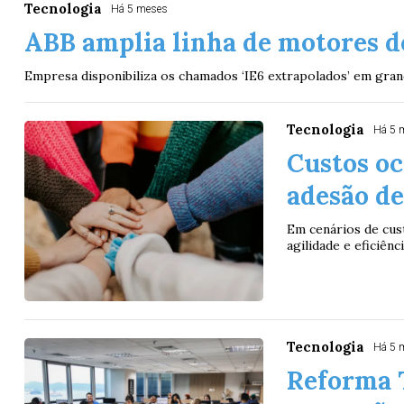
Tecnologia
Há 5 meses
ABB amplia linha de motores de
Empresa disponibiliza os chamados ‘IE6 extrapolados’ em gran
Tecnologia
Há 5 
Custos oc
adesão de
Em cenários de cust
agilidade e eficiên
Tecnologia
Há 5 
Reforma T