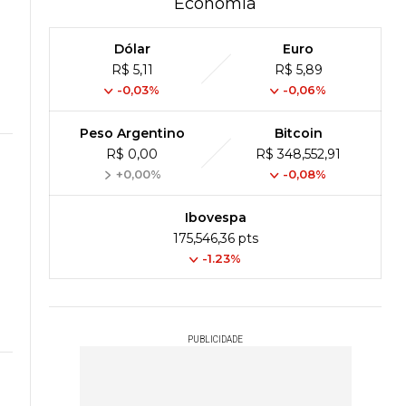
Economia
Dólar
Euro
R$ 5,11
R$ 5,89
-0,03%
-0,06%
Peso Argentino
Bitcoin
R$ 0,00
R$ 348,552,91
+0,00%
-0,08%
Ibovespa
175,546,36 pts
-1.23%
PUBLICIDADE