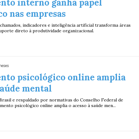
nto interno ganha papel
co nas empresas
chamados, indicadores e inteligência artificial transforma áreas
porte direto à produtividade organizacional.
meses
nto psicológico online amplia
Duplasena
saúde mental
8/26)
Concurso 2992 (05/08/26)
rasil e respaldado por normativas do Conselho Federal de
2
27
33
10
14
16
21
30
31
imento psicológico online amplia o acesso à saúde men...
0
56
61
Ver detalhes
74
93