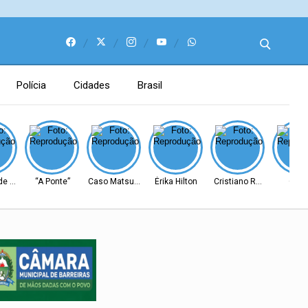
Polícia
Cidades
Brasil
e Barreiras
“A Ponte”
Caso Matsunaga
Érika Hilton
Cristiano Ronaldo
Cear