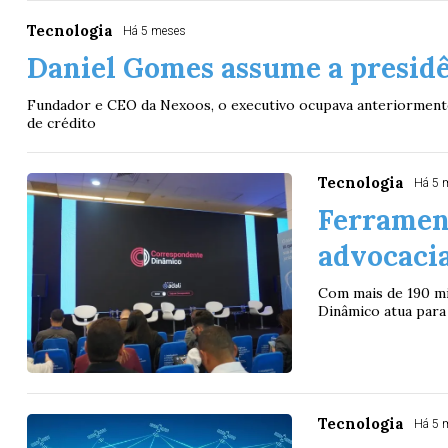
Tecnologia
Há 5 meses
Daniel Gomes assume a presid
Fundador e CEO da Nexoos, o executivo ocupava anteriormente
de crédito
Tecnologia
Há 5 
Ferrament
advocaci
Com mais de 190 mi
Dinâmico atua para 
Tecnologia
Há 5 