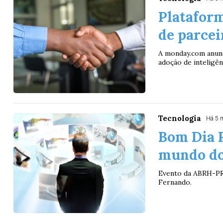
Platafor
de parcei
A monday.com anunc
adoção de inteligênc
Tecnologia
Há 5 
Bom Dia 
mundo do
Evento da ABRH-PR 
Fernando.