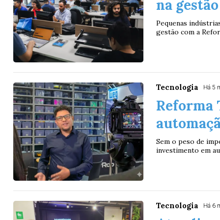
na gestão
Pequenas indústria
gestão com a Reform
Tecnologia
Há 5 
Reforma T
automação
Sem o peso de impo
investimento em au
Tecnologia
Há 6 