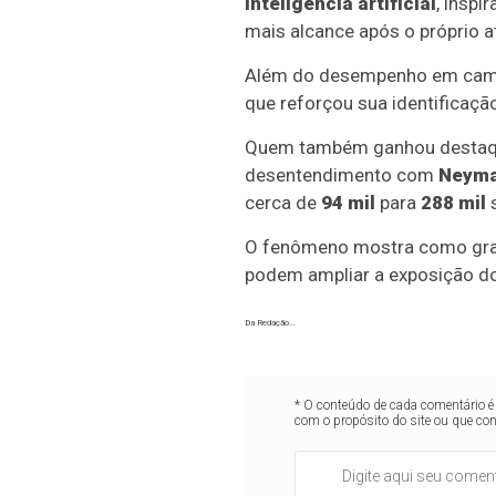
inteligência artificial
, inspi
mais alcance após o próprio a
Além do desempenho em ca
que reforçou sua identificaçã
Quem também ganhou destaqu
desentendimento com
Neyma
cerca de
94 mil
para
288 mil
s
O fenômeno mostra como gra
podem ampliar a exposição dos
Da Redação...
* O conteúdo de cada comentário é 
com o propósito do site ou que co