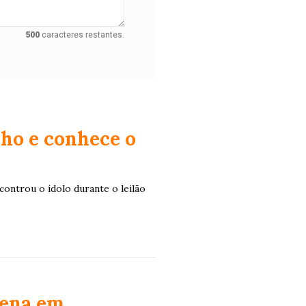
500
caracteres restantes.
nho e conhece o
ontrou o ídolo durante o leilão
tena em