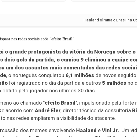
Haaland elimina o Brasil na Copa e 
oi o grande protagonista da vitória da
Noruega
sobre o
os dois gols da partida, o camisa 9 eliminou a equipe 
u um dos assuntos mais comentados das redes sociai
ade
, o norueguês conquistou
6,1 milhões
de novos seguido
hão
foi registrado no dia da partida e outros
5 milhões
no d
obtido pelo jogador nos últimos 30 dias.
ômeno ao chamado "
efeito Brasil
", impulsionado pela forte
. De acordo com
André Eler
, diretor técnico da consultoria
B
to nas redes ampliaram a visibilidade do atacante.
epercussão dos memes envolvendo
Haaland
e
Vini Jr.
. Um ví