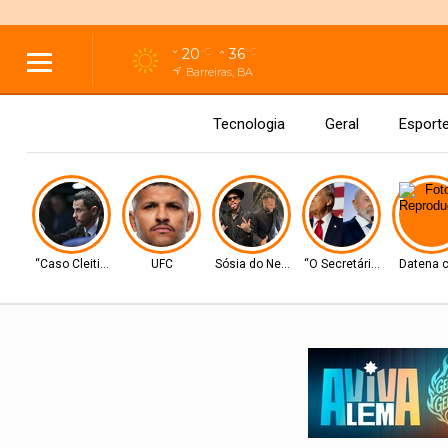
20
36
°C
°C
Barreiras, BA
Tecnologia
Geral
Esport
“Caso Cleitinho”
UFC
Sósia do Neymar
“O Secretário”
Datena 