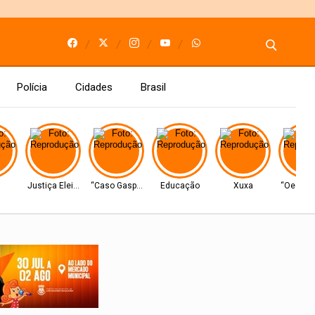
Polícia
Cidades
Brasil
Justiça Eleitoral
“Caso Gaspar”
Educação
Xuxa
“Oeste Po