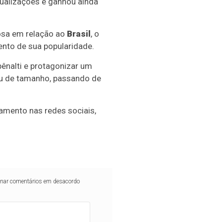
ualizações e ganhou ainda
osa em relação ao
Brasil
, o
ento de sua popularidade.
pênalti e protagonizar um
ou de tamanho, passando de
amento nas redes sociais,
iminar comentários em desacordo