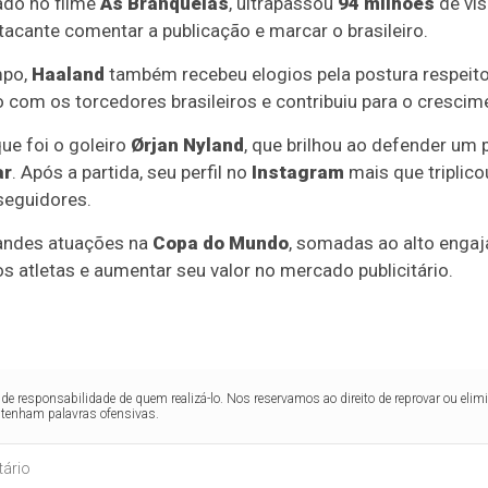
rado no filme
As Branquelas
, ultrapassou
94 milhões
de vis
tacante comentar a publicação e marcar o brasileiro.
mpo,
Haaland
também recebeu elogios pela postura respeit
o com os torcedores brasileiros e contribuiu para o crescim
e foi o goleiro
Ørjan Nyland
, que brilhou ao defender um 
r
. Após a partida, seu perfil no
Instagram
mais que triplic
eguidores.
ndes atuações na
Copa do Mundo
, somadas ao alto engaj
 atletas e aumentar seu valor no mercado publicitário.
de responsabilidade de quem realizá-lo. Nos reservamos ao direito de reprovar ou el
ntenham palavras ofensivas.