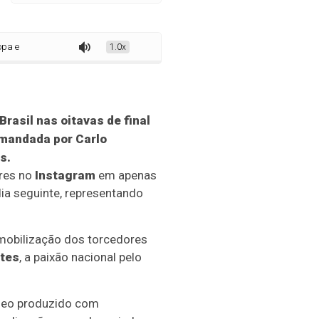
dispara nas redes sociais após “efeito Brasil”
1.0x
Brasil
nas oitavas de final
comandada por
Carlo
s.
res no
Instagram
em apenas
ia seguinte, representando
 mobilização dos torcedores
ites
, a paixão nacional pelo
deo produzido com