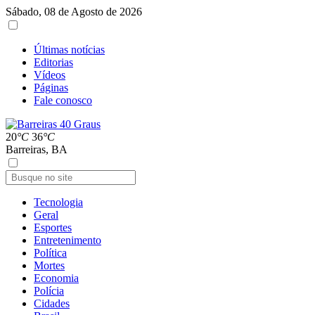
Sábado, 08 de Agosto de 2026
Últimas notícias
Editorias
Vídeos
Páginas
Fale conosco
20
°C
36
°C
Barreiras, BA
Tecnologia
Geral
Esportes
Entretenimento
Política
Mortes
Economia
Polícia
Cidades