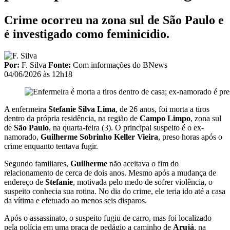
Crime ocorreu na zona sul de São Paulo e
é investigado como feminicídio.
Por:
F. Silva
Fonte:
Com informações do BNews
04/06/2026 às 12h18
A enfermeira
Stefanie Silva Lima
, de 26 anos, foi morta a tiros
dentro da própria residência, na região de
Campo Limpo
, zona sul
de
São Paulo
, na quarta-feira (3). O principal suspeito é o ex-
namorado,
Guilherme Sobrinho Keller Vieira
, preso horas após o
crime enquanto tentava fugir.
Segundo familiares,
Guilherme
não aceitava o fim do
relacionamento de cerca de dois anos. Mesmo após a mudança de
endereço de
Stefanie
, motivada pelo medo de sofrer violência, o
suspeito conhecia sua rotina. No dia do crime, ele teria ido até a casa
da vítima e efetuado ao menos seis disparos.
Após o assassinato, o suspeito fugiu de carro, mas foi localizado
pela polícia em uma praça de pedágio a caminho de
Arujá
, na