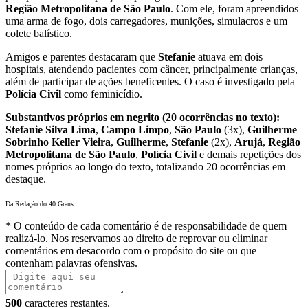
Região Metropolitana de São Paulo
. Com ele, foram apreendidos
uma arma de fogo, dois carregadores, munições, simulacros e um
colete balístico.
Amigos e parentes destacaram que
Stefanie
atuava em dois
hospitais, atendendo pacientes com câncer, principalmente crianças,
além de participar de ações beneficentes. O caso é investigado pela
Polícia Civil
como feminicídio.
Substantivos próprios em negrito (20 ocorrências no texto):
Stefanie Silva Lima
,
Campo Limpo
,
São Paulo
(3x),
Guilherme
Sobrinho Keller Vieira
,
Guilherme
,
Stefanie
(2x),
Arujá
,
Região
Metropolitana de São Paulo
,
Polícia Civil
e demais repetições dos
nomes próprios ao longo do texto, totalizando 20 ocorrências em
destaque.
Da Redação do 40 Graus.
* O conteúdo de cada comentário é de responsabilidade de quem
realizá-lo. Nos reservamos ao direito de reprovar ou eliminar
comentários em desacordo com o propósito do site ou que
contenham palavras ofensivas.
500
caracteres restantes.