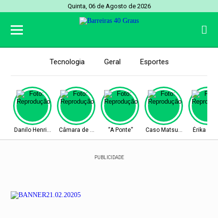
Quinta, 06 de Agosto de 2026
Tecnologia
Geral
Esportes
Entretenimento
Política
Mortes
Economia
Polícia
Cidades
Brasil
Danilo Henrique
Câmara de Barreiras
“A Ponte”
Caso Matsunaga
Érika Hil
PUBLICIDADE