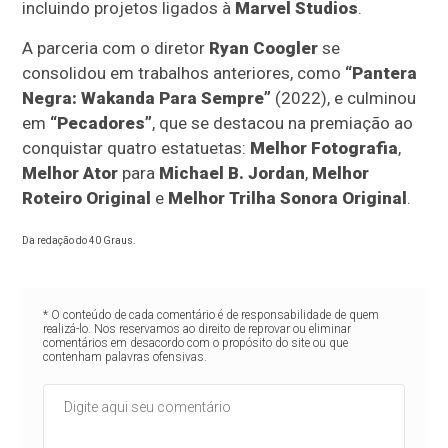
incluindo projetos ligados à
Marvel Studios
.
A parceria com o diretor
Ryan Coogler
se
consolidou em trabalhos anteriores, como
“Pantera
Negra: Wakanda Para Sempre”
(2022), e culminou
em
“Pecadores”
, que se destacou na premiação ao
conquistar quatro estatuetas:
Melhor Fotografia
,
Melhor Ator
para
Michael B. Jordan
,
Melhor
Roteiro Original
e
Melhor Trilha Sonora Original
.
Da redação do 40 Graus.
* O conteúdo de cada comentário é de responsabilidade de quem
realizá-lo. Nos reservamos ao direito de reprovar ou eliminar
comentários em desacordo com o propósito do site ou que
contenham palavras ofensivas.