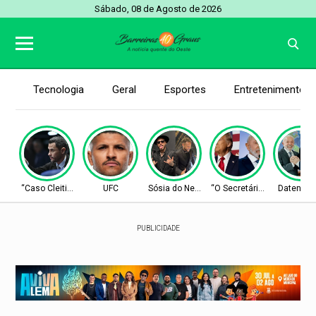
Sábado, 08 de Agosto de 2026
Tecnologia
Geral
Esportes
Entretenimento
“Caso Cleitinho”
UFC
Sósia do Neymar
“O Secretário”
Datena c
PUBLICIDADE