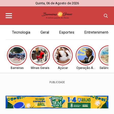
Quinta, 06 de Agosto de 2026
Tecnologia
Geral
Esportes
Entretenimento
Barreiras
Minas Gerais
Açúcar
Operação Ágio
Salário M
PUBLICIDADE