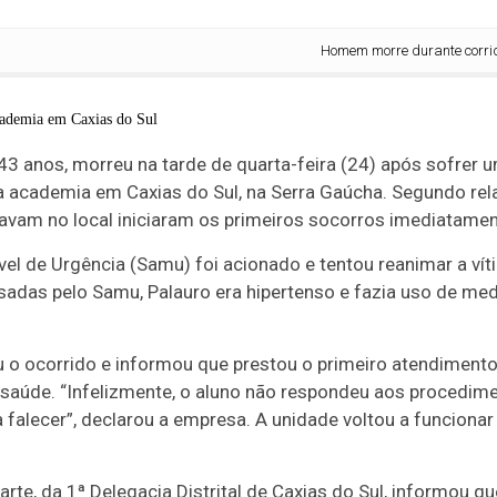
Homem morre durante corrida e
3 anos, morreu na tarde de quarta-feira (24) após sofrer u
 academia em Caxias do Sul, na Serra Gaúcha. Segundo rel
stavam no local iniciaram os primeiros socorros imediatamen
el de Urgência (Samu) foi acionado e tentou reanimar a ví
das pelo Samu, Palauro era hipertenso e fazia uso de med
 o ocorrido e informou que prestou o primeiro atendimento
saúde. “Infelizmente, o aluno não respondeu aos procedime
a falecer”, declarou a empresa. A unidade voltou a funciona
rte, da 1ª Delegacia Distrital de Caxias do Sul, informou qu