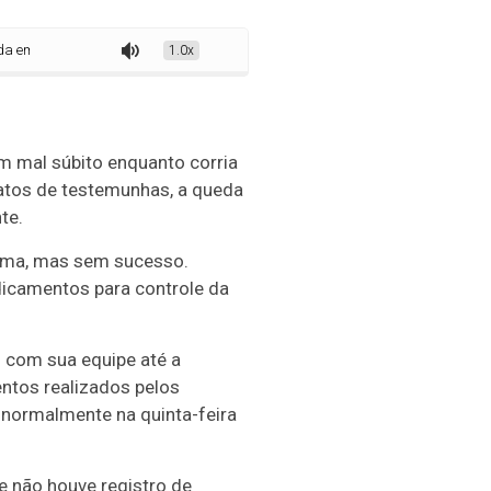
m academia em Caxias do Sul
1.0x
m mal súbito enquanto corria
atos de testemunhas, a queda
te.
tima, mas sem sucesso.
icamentos para controle da
 com sua equipe até a
ntos realizados pelos
r normalmente na quinta-feira
e não houve registro de