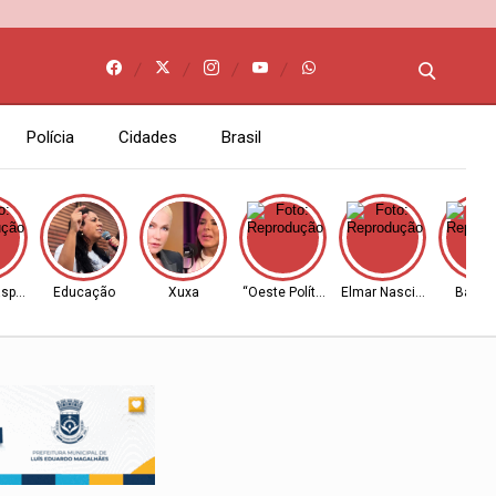
Polícia
Cidades
Brasil
spar”
Educação
Xuxa
“Oeste Político”
Elmar Nascimento
Barrei