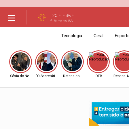
20
36
°C
°C
Barreiras, BA
Tecnologia
Geral
Esport
Sósia do Neymar
“O Secretário”
Datena com Lula
IDEB
Rebeca A