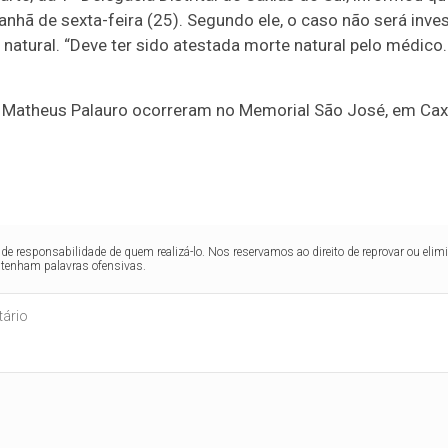
nhã de sexta-feira (25). Segundo ele, o caso não será invest
atural. “Deve ter sido atestada morte natural pelo médico.
 Matheus Palauro ocorreram no Memorial São José, em Caxia
de responsabilidade de quem realizá-lo. Nos reservamos ao direito de reprovar ou el
ntenham palavras ofensivas.