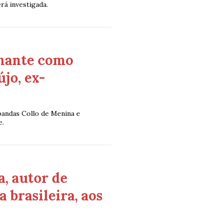
rá investigada.
inante como
jo, ex-
andas Collo de Menina e
e.
, autor de
 brasileira, aos