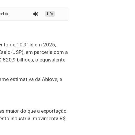
eve crescer 10,91% em 2025, aponta estudo
1.0x
mento de 10,91% em 2025,
salq-USP), em parceria com a
 820,9 bilhões, o equivalente
rme estimativa da Abiove, e
es maior do que a exportação
mento industrial movimenta R$