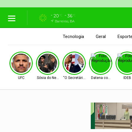
20
36
°C
°C
Barreiras, BA
Tecnologia
Geral
Esport
UFC
Sósia do Neymar
“O Secretário”
Datena com Lula
IDEB