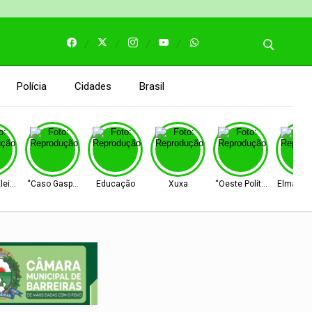
Polícia
Cidades
Brasil
leitoral
“Caso Gaspar”
Educação
Xuxa
“Oeste Político”
Elmar N