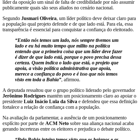
líder da oposição um sinal de falta de credibilidade por não assumir
publicamente quais são seus aliados no cenário nacional.
Segundo
Jusmari Oliveira
, um líder político deve deixar claro para
a população qual projeto defende e de que lado está. Para ela, essa
transparência é essencial para conquistar a confiança do eleitorado.
“Então nós temos um lado, nós sempre tivemos um
lado e eu há muito tempo que milito na política
entendo que a primeira coisa que um líder deve fazer
é dizer de que lado está, porque o povo precisa dessa
certeza. Quem indica o lado que está, o projeto que
apoia, a visão política administrativa que apoia,
merece a confiança do povo e é isso que nós temos
visto em toda a Bahia”
, afirmou.
A deputada ressaltou que o grupo político liderado pelo governador
Jerônimo Rodrigues
mantém um posicionamento claro ao apoiar o
presidente
Luiz Inácio Lula da Silva
e defendeu que essa definição
fortalece a relação de confiança com a população.
Na avaliação da parlamentar, a ausência de um posicionamento
explícito por parte de
ACM Neto
sobre sua aliança nacional acaba
gerando incertezas entre os eleitores e prejudica o debate político.
“Pela Bahia inteira temos visto que os baianos e as