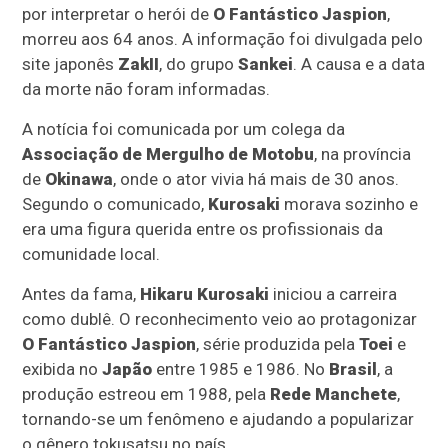
por interpretar o herói de
O Fantástico Jaspion
,
morreu aos 64 anos. A informação foi divulgada pelo
site japonês
ZakII
, do grupo
Sankei
. A causa e a data
da morte não foram informadas.
A notícia foi comunicada por um colega da
Associação de Mergulho de Motobu
, na província
de
Okinawa
, onde o ator vivia há mais de 30 anos.
Segundo o comunicado,
Kurosaki
morava sozinho e
era uma figura querida entre os profissionais da
comunidade local.
Antes da fama,
Hikaru Kurosaki
iniciou a carreira
como dublê. O reconhecimento veio ao protagonizar
O Fantástico Jaspion
, série produzida pela
Toei
e
exibida no
Japão
entre 1985 e 1986. No
Brasil
, a
produção estreou em 1988, pela
Rede Manchete
,
tornando-se um fenômeno e ajudando a popularizar
o gênero tokusatsu no país.