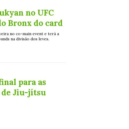
rukyan no UFC
 do Bronx do card
veira no co-main event e terá a
nds na divisão dos leves.
final para as
de Jiu-jítsu