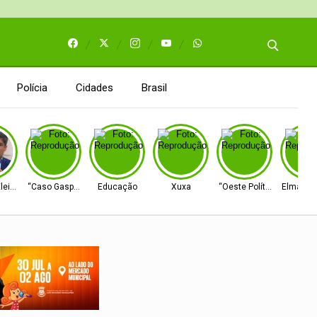
Polícia
Cidades
Brasil
leitoral
“Caso Gaspar”
Educação
Xuxa
“Oeste Político”
Elmar N