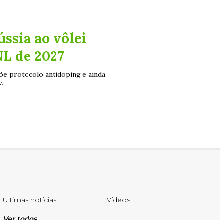
ssia ao vôlei
NL de 2027
õe protocolo antidoping e ainda
.
Últimas notícias
Vídeos
Ver todos