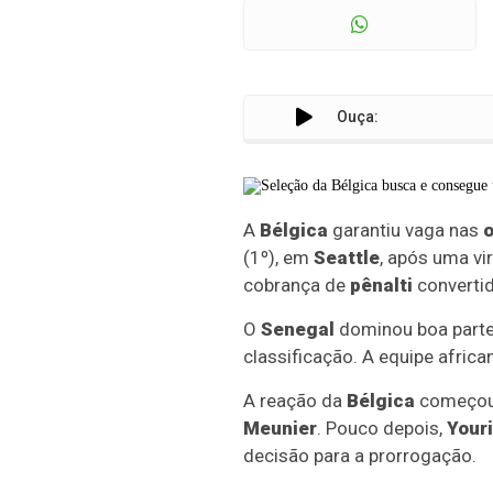
Ouça:
A
Bélgica
garantiu vaga nas
o
(1º), em
Seattle
, após uma v
cobrança de
pênalti
converti
O
Senegal
dominou boa parte 
classificação. A equipe afric
A reação da
Bélgica
começou 
Meunier
. Pouco depois,
Your
decisão para a prorrogação.