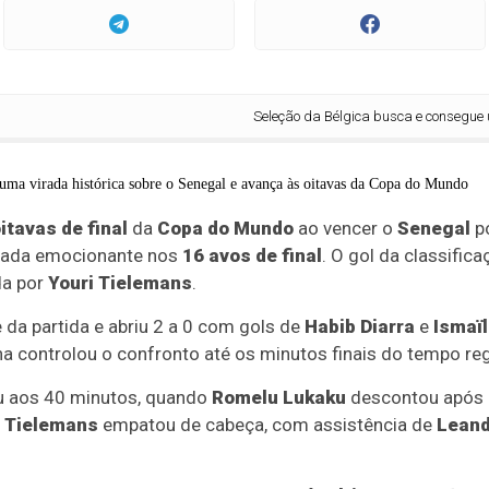
Seleção da Bélgica busca e consegue uma v
itavas de final
da
Copa do Mundo
ao vencer o
Senegal
p
irada emocionante nos
16 avos de final
. O gol da classific
da por
Youri Tielemans
.
da partida e abriu 2 a 0 com gols de
Habib Diarra
e
Ismaïl
ana controlou o confronto até os minutos finais do tempo re
aos 40 minutos, quando
Romelu Lukaku
descontou após
i Tielemans
empatou de cabeça, com assistência de
Leand