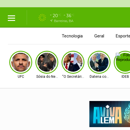
20
36
°C
°C
Barreiras, BA
Tecnologia
Geral
Esport
UFC
Sósia do Neymar
“O Secretário”
Datena com Lula
IDEB