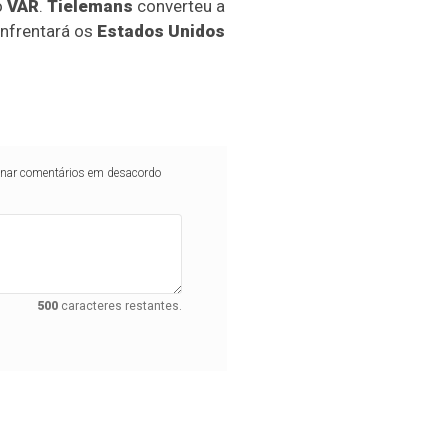
o
VAR
.
Tielemans
converteu a
enfrentará os
Estados Unidos
iminar comentários em desacordo
500
caracteres restantes.