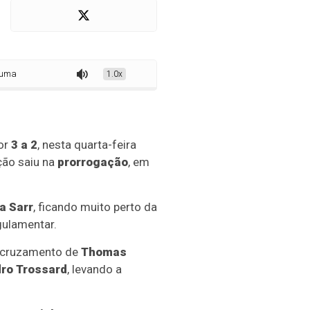
irada histórica sobre o Senegal e avança às oitavas da Copa do Mundo
1.0x
or
3 a 2
, nesta quarta-feira
ação saiu na
prorrogação
, em
a Sarr
, ficando muito perto da
gulamentar.
 cruzamento de
Thomas
ro Trossard
, levando a