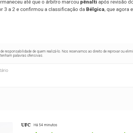
permaneceu até que o árbitro marcou
pênalti
após revisão d
or 3 a 2 e confirmou a classificação da
Bélgica
, que agora 
de responsabilidade de quem realizá-lo. Nos reservamos ao direito de reprovar ou el
ntenham palavras ofensivas.
UFC
Há 54 minutos