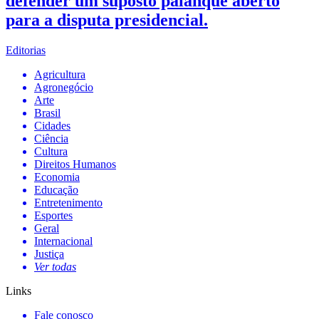
defender um suposto palanque aberto
para a disputa presidencial.
Editorias
Agricultura
Agronegócio
Arte
Brasil
Cidades
Ciência
Cultura
Direitos Humanos
Economia
Educação
Entretenimento
Esportes
Geral
Internacional
Justiça
Ver todas
Links
Fale conosco