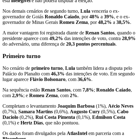
está
inelegível
e não poderá disputar a eleição.
Nos demais cenários de segundo turno,
Lula
venceria o ex-
governador de Goiás
Ronaldo Caiado
, por
48%
a
39%
, e o ex-
governador de Minas Gerais
Romeu Zema
, por
48,2%
a
38,5%
.
A maior vantagem foi registrada diante de
Renan Santos
, quando o
presidente aparece com
49,2%
das intenções de voto, contra
28,9%
do adversário, uma diferença de
20,3 pontos percentuais
.
Primeiro turno
No cenário de
primeiro turno
,
Lula
também lidera a disputa pelo
Palácio do Planalto com
46,3%
das intenções de voto. Em segundo
lugar aparece
Flávio Bolsonaro
, com
36,6%
.
Na sequência estão
Renan Santos
, com
7,8%
;
Ronaldo Caiado
,
com
2,9%
; e
Romeu Zema
, com
2%
.
Completam o levantamento
Joaquim Barbosa
(1%),
Aécio Neves
(0,7%),
Samara Martins
(0,6%),
Augusto Cury
(0,5%),
Cabo
Daciolo
(0,2%),
Rui Costa Pimenta
(0,1%),
Edmilson Costa
(0,1%) e
Hertz Dias
, que não pontuou.
Os dados foram divulgados pela
AtlasIntel
em parceria com a
Bloomberg
.