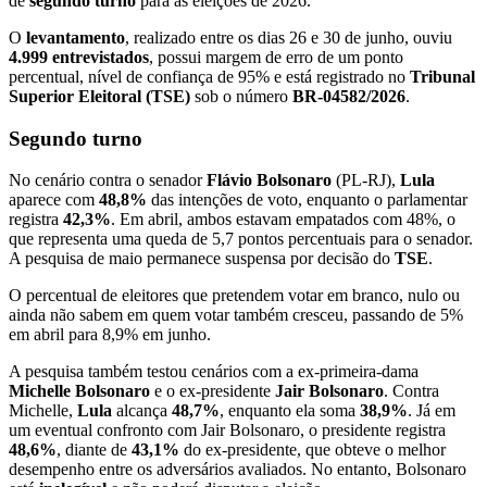
de
segundo turno
para as eleições de 2026.
O
levantamento
, realizado entre os dias 26 e 30 de junho, ouviu
4.999 entrevistados
, possui margem de erro de um ponto
percentual, nível de confiança de 95% e está registrado no
Tribunal
Superior Eleitoral (TSE)
sob o número
BR-04582/2026
.
Segundo turno
No cenário contra o senador
Flávio Bolsonaro
(PL-RJ),
Lula
aparece com
48,8%
das intenções de voto, enquanto o parlamentar
registra
42,3%
. Em abril, ambos estavam empatados com 48%, o
que representa uma queda de 5,7 pontos percentuais para o senador.
A pesquisa de maio permanece suspensa por decisão do
TSE
.
O percentual de eleitores que pretendem votar em branco, nulo ou
ainda não sabem em quem votar também cresceu, passando de 5%
em abril para 8,9% em junho.
A pesquisa também testou cenários com a ex-primeira-dama
Michelle Bolsonaro
e o ex-presidente
Jair Bolsonaro
. Contra
Michelle,
Lula
alcança
48,7%
, enquanto ela soma
38,9%
. Já em
um eventual confronto com Jair Bolsonaro, o presidente registra
48,6%
, diante de
43,1%
do ex-presidente, que obteve o melhor
desempenho entre os adversários avaliados. No entanto, Bolsonaro