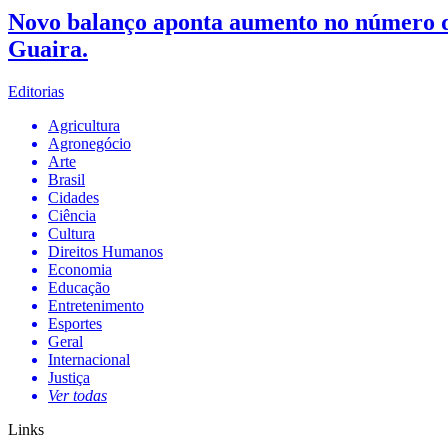
Novo balanço aponta aumento no número de
Guaira.
Editorias
Agricultura
Agronegócio
Arte
Brasil
Cidades
Ciência
Cultura
Direitos Humanos
Economia
Educação
Entretenimento
Esportes
Geral
Internacional
Justiça
Ver todas
Links