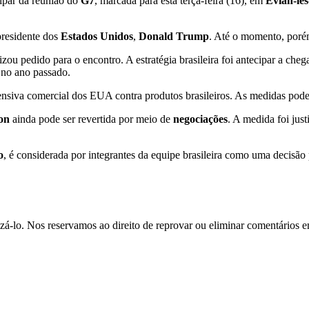
cipar da reunião do
G7
, marcada para esta terça-feira (16), em
Évian-les
presidente dos
Estados Unidos
,
Donald Trump
. Até o momento, porém
ou pedido para o encontro. A estratégia brasileira foi antecipar a cheg
no ano passado.
ensiva comercial dos EUA contra produtos brasileiros. As medidas pod
on
ainda pode ser revertida por meio de
negociações
. A medida foi jus
o
, é considerada por integrantes da equipe brasileira como uma decisão
zá-lo. Nos reservamos ao direito de reprovar ou eliminar comentários 