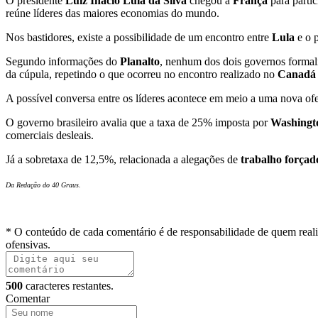
O presidente
Luiz Inácio Lula da Silva
chegou à
França
para parti
reúne líderes das maiores economias do mundo.
Nos bastidores, existe a possibilidade de um encontro entre
Lula
e o 
Segundo informações do
Planalto
, nenhum dos dois governos formaliz
da cúpula, repetindo o que ocorreu no encontro realizado no
Canadá
A possível conversa entre os líderes acontece em meio a uma nova of
O governo brasileiro avalia que a taxa de 25% imposta por
Washingt
comerciais desleais.
Já a sobretaxa de 12,5%, relacionada a alegações de
trabalho forçad
Da Redação do 40 Graus.
* O conteúdo de cada comentário é de responsabilidade de quem reali
ofensivas.
500
caracteres restantes.
Comentar