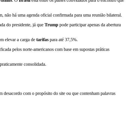
-Bains
. O
Brasil
está entre os países convidados para o encontro que
, não há uma agenda oficial confirmada para uma reunião bilateral.
ada do presidente, já que
Trump
pode participar apenas da abertura
em elevar a carga de
tarifas
para até 37,5%.
tificada pelos norte-americanos com base em supostas práticas
 praticamente consolidada.
em desacordo com o propósito do site ou que contenham palavras