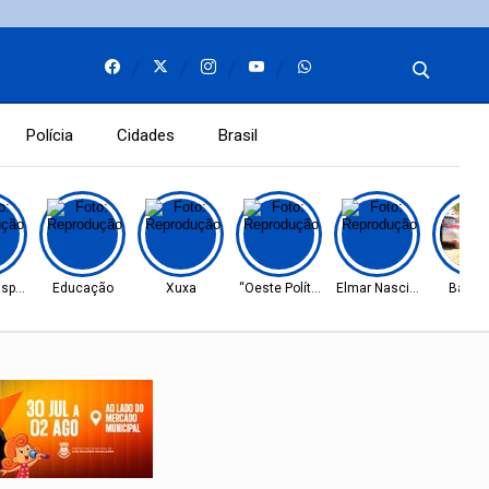
Polícia
Cidades
Brasil
spar”
Educação
Xuxa
“Oeste Político”
Elmar Nascimento
Barrei