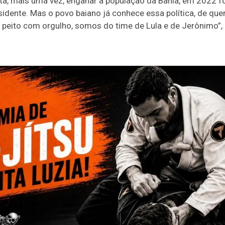
ta, mais uma vez, enganar a população da Bahia, em 2022 foi
idente. Mas o povo baiano já conhece essa política, de quem
eito com orgulho, somos do time de Lula e de Jerônimo”, d