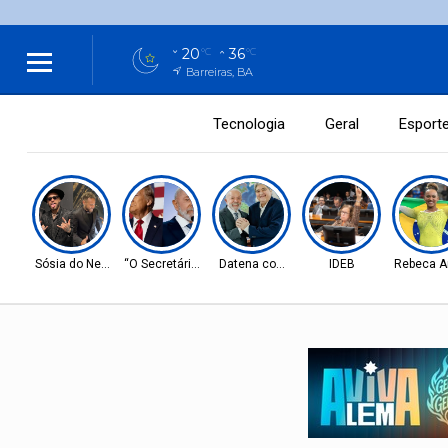
20
36
°C
°C
Barreiras, BA
Tecnologia
Geral
Esport
Sósia do Neymar
“O Secretário”
Datena com Lula
IDEB
Rebeca A