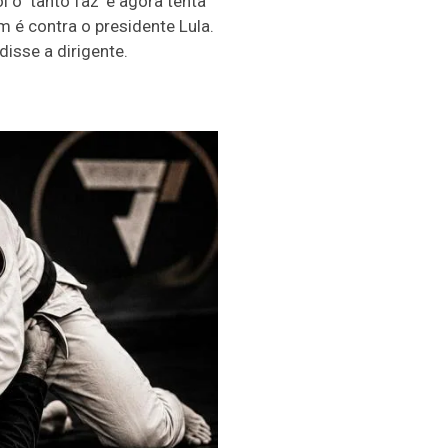
 o ‘tanto faz’ e agora tenta
 é contra o presidente Lula.
isse a dirigente.