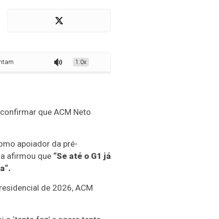
o do G1 para vincular ACM Neto à candidatura de Flávio Bolsonaro
1.0x
1 confirmar que ACM Neto
como apoiador da pré-
ina afirmou que
“Se até o G1 já
a”.
residencial de 2026, ACM