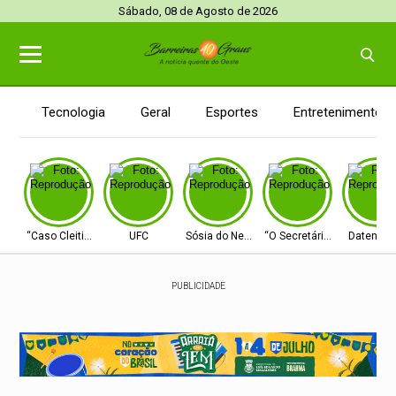
Sábado, 08 de Agosto de 2026
Tecnologia
Geral
Esportes
Entretenimento
“Caso Cleitinho”
UFC
Sósia do Neymar
“O Secretário”
Datena c
PUBLICIDADE