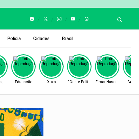
Polícia
Cidades
Brasil
spar”
Educação
Xuxa
“Oeste Político”
Elmar Nascimento
Barrei