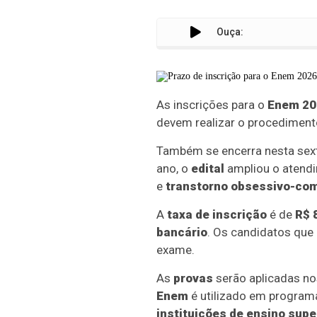
Ouça:
As inscrições para o
Enem 20
devem realizar o procediment
Também se encerra nesta sexta
ano, o
edital
ampliou o atendi
e
transtorno obsessivo-com
A
taxa de inscrição
é de
R$ 
bancário
. Os candidatos que
exame.
As
provas
serão aplicadas no
Enem
é utilizado em progra
instituições de ensino supe