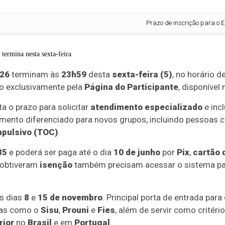
Prazo de inscrição para o Enem 
26
terminam às
23h59
desta
sexta-feira (5)
, no horário d
o exclusivamente pela
Página do Participante
, disponível
 o prazo para solicitar
atendimento especializado
e inc
mento diferenciado para novos grupos, incluindo pessoas
pulsivo (TOC)
.
85
e poderá ser paga até o dia
10 de junho
por
Pix
,
cartão 
 obtiveram
isenção
também precisam acessar o sistema par
s dias
8
e
15 de novembro
. Principal porta de entrada para
mas como o
Sisu
,
Prouni
e
Fies
, além de servir como critéri
rior
no
Brasil
e em
Portugal
.