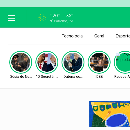
20
36
°C
°C
Barreiras, BA
Tecnologia
Geral
Esport
Sósia do Neymar
“O Secretário”
Datena com Lula
IDEB
Rebeca A