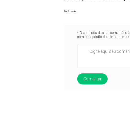
Da Redação...
* O conteúdo de cada comentário é 
com o propósito do site ou que co
Comentar