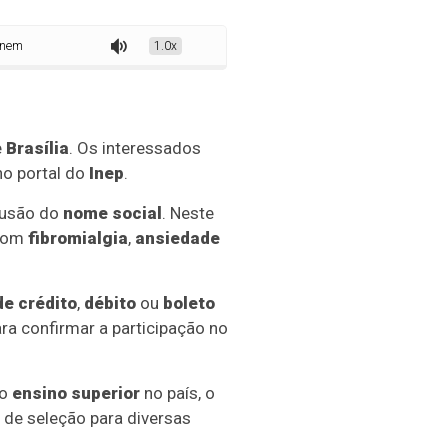
2026 termina nesta sexta-feira
1.0x
e
Brasília
. Os interessados
 no portal do
Inep
.
lusão do
nome social
. Neste
 com
fibromialgia
,
ansiedade
de crédito
,
débito
ou
boleto
a confirmar a participação no
 o
ensino superior
no país, o
o de seleção para diversas