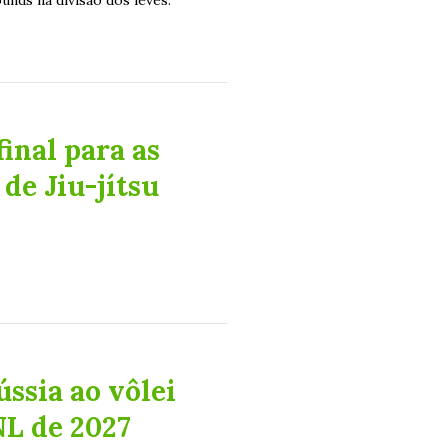
nds na divisão dos leves.
final para as
de Jiu-jítsu
ssia ao vôlei
NL de 2027