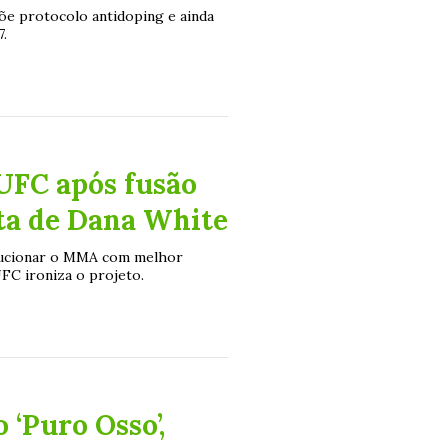
õe protocolo antidoping e ainda
.
UFC após fusão
ta de Dana White
olucionar o MMA com melhor
FC ironiza o projeto.
 ‘Puro Osso’,