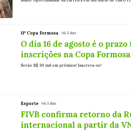
maior oportunidade da carreira em um duelo de cinco rou
11ª Copa Formosa
Há 3 dias
O dia 16 de agosto é o prazo 
inscrições na Copa Formosa 
Serão R$ 30 mil em prêmios! Inscreva-se!
Esporte
Há 3 dias
FIVB confirma retorno da Rú
internacional a partir da V