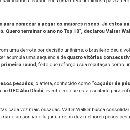
qualificados e estabeleceu uma meta ambiciosa para a tem
o para começar a pegar os maiores riscos. Já estou na
o. Quero terminar o ano no
Top 10
”, declarou
Valter Wa
om uma derrota por decisão unânime, o brasileiro deu a vol
lker acumula uma sequência de
quatro vitórias consecuti
o
primeiro round
, feito que reforçou sua reputação como 
pesos pesados
, o atleta, conhecido como
“caçador de pés
a no
UFC Abu Dhabi
, evento em que está escalado para enf
as cada vez mais ousadas, Valter Walker busca consolidar 
o rumo ao sonhado lugar entre os dez melhores pesos pes