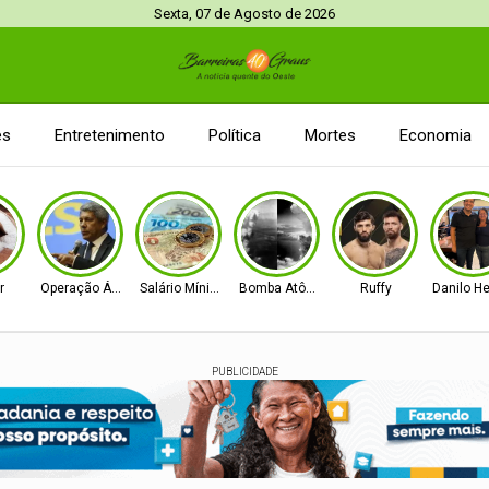
Sexta, 07 de Agosto de 2026
es
Entretenimento
Política
Mortes
Economia
r
Operação Ágio
Salário Mínimo
Bomba Atômica
Ruffy
Danilo H
PUBLICIDADE