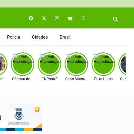
Polícia
Cidades
Brasil
enrique
Câmara de Barreiras
“A Ponte”
Caso Matsunaga
Érika Hilton
Cristian