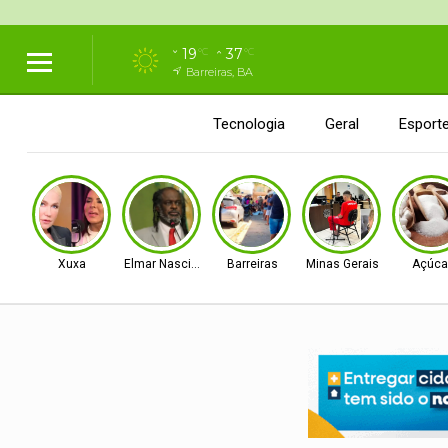
19
37
°C
°C
Barreiras, BA
Tecnologia
Geral
Esport
Xuxa
Elmar Nascimento
Barreiras
Minas Gerais
Açúca