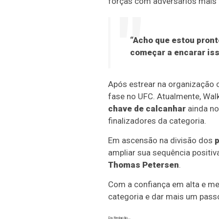
forças com adversários mais 
“Acho que estou pront
começar a encarar iss
Após estrear na organização c
fase no UFC. Atualmente, Wa
chave de calcanhar
ainda n
finalizadores da categoria.
Em ascensão na divisão dos
ampliar sua sequência positiv
Thomas Petersen
.
Com a confiança em alta e met
categoria e dar mais um pass
Da Redação...