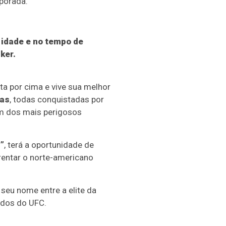
porada.
 idade e no tempo de
lker
.
ta por cima e vive sua melhor
vas
, todas conquistadas por
um dos mais perigosos
”
, terá a oportunidade de
rentar o norte-americano
seu nome entre a elite da
ados do UFC.