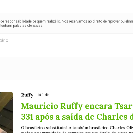
de responsabilidade de quem realizá-lo. Nos reservamos ao direito de reprovar ou el
ntenham palavras ofensivas.
Ruffy
Há 1 dia
Maurício Ruffy encara Tsa
331 após a saída de Charles
O brasileiro substituirá o também brasileiro Charles Oli