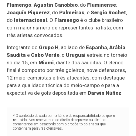
Flamengo
;
Agustín Canobbio
, do
Fluminense
;
Joaquín Piquerez
, do
Palmeiras
; e
Sergio Rochet
,
do
Internacional
. O
Flamengo
é o clube brasileiro
com maior número de representantes na lista, com
três atletas convocados.
Integrante do
Grupo H
, ao lado de
Espanha
,
Arábia
Saudita
e
Cabo Verde
, o
Uruguai
estreia no torneio
no dia 15, em
Miami
, diante dos sauditas. O elenco
final é composto por três goleiros, nove defensores,
12 meio-campistas e três atacantes, com destaque
para a qualidade técnica do meio-campo e para a
expectativa de gols depositada em
Darwin Núñez
.
* O conteúdo de cada comentário é de responsabilidade de quem
realizá-lo. Nos reservamos ao direito de reprovar ou eliminar
comentários em desacordo com o propósito do site ou que
contenham palavras ofensivas.