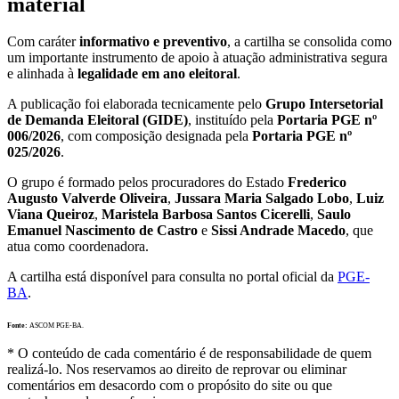
material
Com caráter
informativo e preventivo
, a cartilha se consolida como
um importante instrumento de apoio à atuação administrativa segura
e alinhada à
legalidade em ano eleitoral
.
A publicação foi elaborada tecnicamente pelo
Grupo Intersetorial
de Demanda Eleitoral (GIDE)
, instituído pela
Portaria PGE nº
006/2026
, com composição designada pela
Portaria PGE nº
025/2026
.
O grupo é formado pelos procuradores do Estado
Frederico
Augusto Valverde Oliveira
,
Jussara Maria Salgado Lobo
,
Luiz
Viana Queiroz
,
Maristela Barbosa Santos Cicerelli
,
Saulo
Emanuel Nascimento de Castro
e
Sissi Andrade Macedo
, que
atua como coordenadora.
A cartilha está disponível para consulta no portal oficial da
PGE-
BA
.
Fonte:
ASCOM PGE-BA.
* O conteúdo de cada comentário é de responsabilidade de quem
realizá-lo. Nos reservamos ao direito de reprovar ou eliminar
comentários em desacordo com o propósito do site ou que