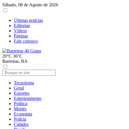
Sábado, 08 de Agosto de 2026
Últimas notícias
Editorias
Vídeos
Páginas
Fale conosco
20
°C
36
°C
Barreiras, BA
Tecnologia
Geral
Esportes
Entretenimento
Política
Mortes
Economia
Polícia
Cidades