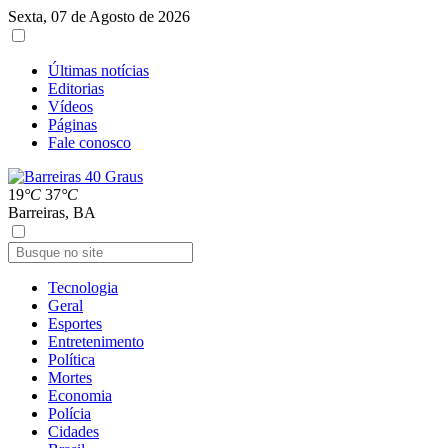
Sexta, 07 de Agosto de 2026
Últimas notícias
Editorias
Vídeos
Páginas
Fale conosco
19
°C
37
°C
Barreiras, BA
Tecnologia
Geral
Esportes
Entretenimento
Política
Mortes
Economia
Polícia
Cidades