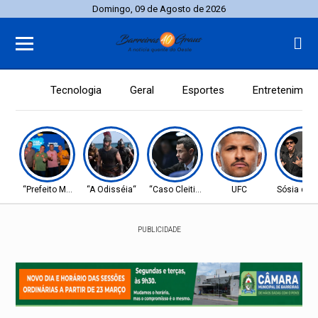
Domingo, 09 de Agosto de 2026
Tecnologia
Geral
Esportes
Entretenimen
“Prefeito Moab”
“A Odisséia“
“Caso Cleitinho”
UFC
Sósia do 
PUBLICIDADE