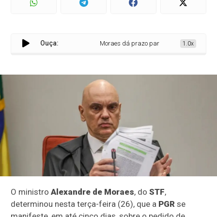
Ouça:
Moraes dá prazo para PGR analisar pedido c
1.0x
O ministro
Alexandre de Moraes
, do
STF
,
determinou nesta terça-feira (26), que a
PGR
se
manifeste, em até cinco dias, sobre o pedido de