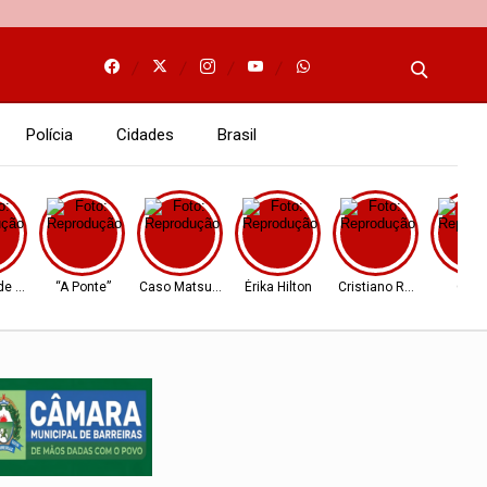
Polícia
Cidades
Brasil
e Barreiras
“A Ponte”
Caso Matsunaga
Érika Hilton
Cristiano Ronaldo
Cear