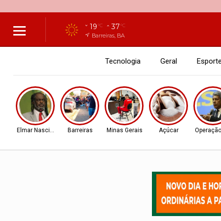
19
37
°C
°C
Barreiras, BA
Tecnologia
Geral
Esport
Elmar Nascimento
Barreiras
Minas Gerais
Açúcar
Operação