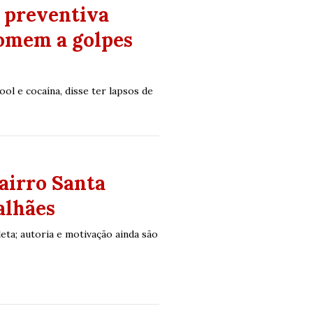
o preventiva
omem a golpes
ool e cocaína, disse ter lapsos de
airro Santa
alhães
ta; autoria e motivação ainda são