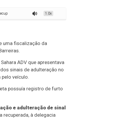
cuperada durante operação do DETRAN em Barreiras
1.0x
e uma fiscalização da
Barreiras.
 Sahara ADV que apresentava
ados sinais de adulteração no
pelo veículo.
eta possuía registro de furto
ação e adulteração de sinal
 recuperada, à delegacia