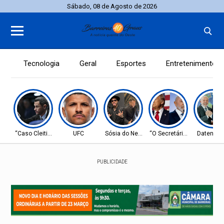
Sábado, 08 de Agosto de 2026
Tecnologia
Geral
Esportes
Entretenimento
“Caso Cleitinho”
UFC
Sósia do Neymar
“O Secretário”
Datena c
PUBLICIDADE