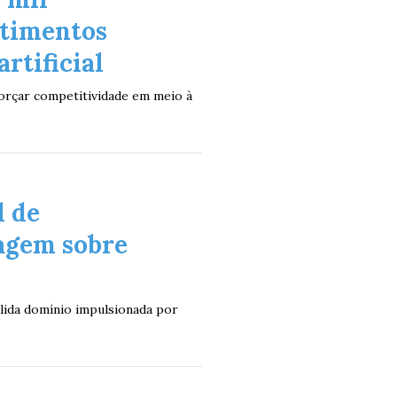
stimentos
rtificial
forçar competitividade em meio à
l de
agem sobre
lida domínio impulsionada por