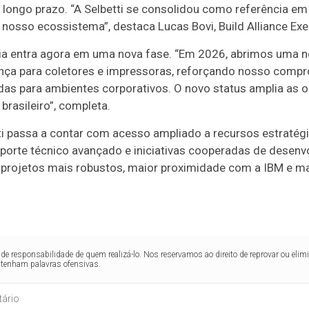
 longo prazo. “A Selbetti se consolidou como referência em 
nosso ecossistema”, destaca Lucas Bovi, Build Alliance Exe
ia entra agora em uma nova fase. “Em 2026, abrimos uma no
ança para coletores e impressoras, reforçando nosso com
das para ambientes corporativos. O novo status amplia as 
rasileiro”, completa.
ti passa a contar com acesso ampliado a recursos estratégi
porte técnico avançado e iniciativas cooperadas de desen
m projetos mais robustos, maior proximidade com a IBM e ma
de responsabilidade de quem realizá-lo. Nos reservamos ao direito de reprovar ou el
ntenham palavras ofensivas.