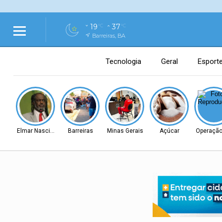
19
37
°C
°C
Barreiras, BA
Tecnologia
Geral
Esport
Elmar Nascimento
Barreiras
Minas Gerais
Açúcar
Operação