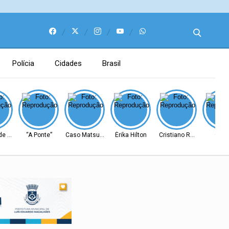
Polícia
Cidades
Brasil
e Barreiras
“A Ponte”
Caso Matsunaga
Érika Hilton
Cristiano Ronaldo
Cear