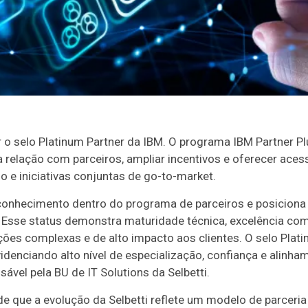
r o selo Platinum Partner da IBM. O programa IBM Partner P
a relação com parceiros, ampliar incentivos e oferecer aces
o e iniciativas conjuntas de go-to-market.
reconhecimento dentro do programa de parceiros e posiciona
M. Esse status demonstra maturidade técnica, excelência co
es complexas e de alto impacto aos clientes. O selo Platin
videnciando alto nível de especialização, confiança e alinh
ável pela BU de IT Solutions da Selbetti.
 de que a evolução da Selbetti reflete um modelo de parcer