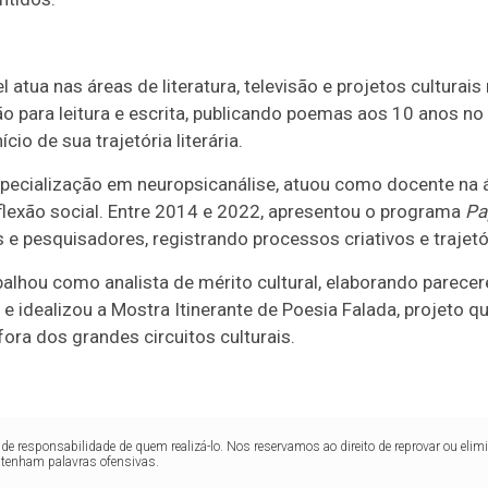
atua nas áreas de literatura, televisão e projetos culturais 
ão para leitura e escrita, publicando poemas aos 10 anos no
cio de sua trajetória literária.
cialização em neuropsicanálise, atuou como docente na áre
reflexão social. Entre 2014 e 2022, apresentou o programa
Pa
es e pesquisadores, registrando processos criativos e trajetó
balhou como analista de mérito cultural, elaborando parecer
 e idealizou a Mostra Itinerante de Poesia Falada, projeto q
fora dos grandes circuitos culturais.
de responsabilidade de quem realizá-lo. Nos reservamos ao direito de reprovar ou el
ntenham palavras ofensivas.