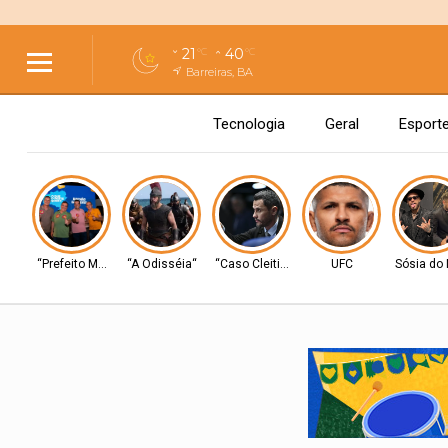
21
40
°C
°C
Barreiras, BA
Tecnologia
Geral
Esport
“Prefeito Moab”
“A Odisséia“
“Caso Cleitinho”
UFC
Sósia do