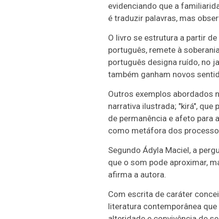
evidenciando que a familiarid
é traduzir palavras, mas obse
O livro se estrutura a partir 
português, remete à soberania
português designa ruído, no jap
também ganham novos sentido
Outros exemplos abordados na 
narrativa ilustrada; "kirá", qu
de permanência e afeto para 
como metáfora dos processos 
Segundo Ádyla Maciel, a pergun
que o som pode aproximar, mas
afirma a autora.
Com escrita de caráter conce
literatura contemporânea que i
alteridade e convivência de se