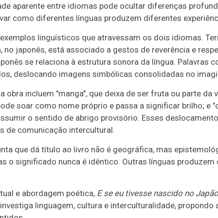
ade aparente entre idiomas pode ocultar diferenças profund
rvar como diferentes línguas produzem diferentes experiênc
de exemplos linguísticos que atravessam os dois idiomas. Te
, no japonês, está associado a gestos de reverência e respe
onês se relaciona à estrutura sonora da língua. Palavras como 
s, deslocando imagens simbólicas consolidadas no imagin
obra incluem "manga", que deixa de ser fruta ou parte da v
e pode soar como nome próprio e passa a significar brilho; e "
assumir o sentido de abrigo provisório. Esses deslocamen
de comunicação intercultural.
ta que dá título ao livro não é geográfica, mas epistemológi
 o significado nunca é idêntico. Outras línguas produzem o
itual e abordagem poética,
E se eu tivesse nascido no Japã
nvestiga linguagem, cultura e interculturalidade, propondo 
ntidos.