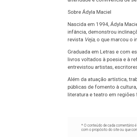
Sobre Ádyla Maciel
Nascida em 1994, Ádyla Maciel 
infância, demonstrou inclinaç
revista
Veja
, o que marcou o iní
Graduada em Letras e com espe
livros voltados à poesia e à 
entrevistou artistas, escritor
Além da atuação artística, tra
públicas de fomento à cultura,
literatura e teatro em regiões 
* O conteúdo de cada comentário é 
com o propósito do site ou que co