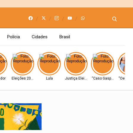
Polícia
Cidades
Brasil
dor
Eleições 2026
Lula
Justiça Eleitoral
“Caso Gaspar”
“Oeste Po