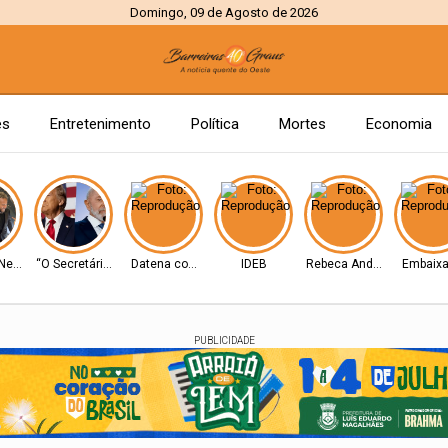
Domingo, 09 de Agosto de 2026
es
Entretenimento
Política
Mortes
Economia
 Neymar
“O Secretário”
Datena com Lula
IDEB
Rebeca Andrade
Embaixa
PUBLICIDADE