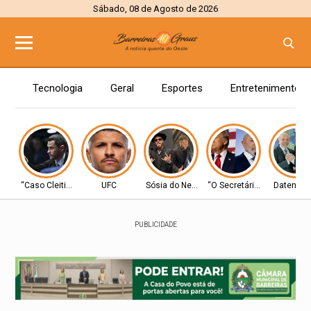
Sábado, 08 de Agosto de 2026
Tecnologia
Geral
Esportes
Entretenimento
“Caso Cleitinho”
UFC
Sósia do Neymar
“O Secretário”
Datena c
PUBLICIDADE