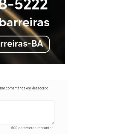
iminar comentários em desacordo
500
caracteres restantes.