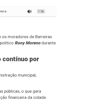
cende alerta e preocupa moradores, aponta pesquisa
1.0x
e os moradores de Barreiras
político
Rony Moreno
durante
 contínuo por
istração municipal,
s públicas, o que gera
ção financeira da cidade.