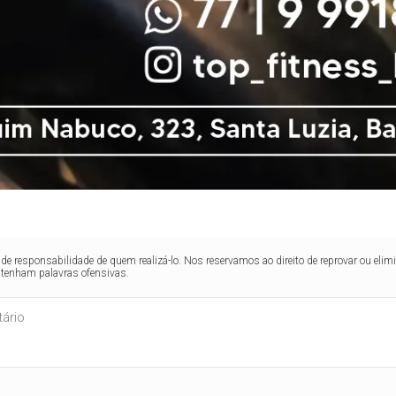
de responsabilidade de quem realizá-lo. Nos reservamos ao direito de reprovar ou el
ntenham palavras ofensivas.