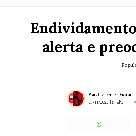
Endividamento 
alerta e pre
Popula
Por:
F. Silva
Fonte:
E
27/11/2025 às 18h34
A