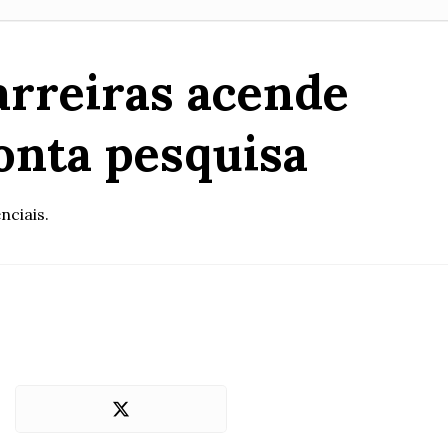
arreiras acende
onta pesquisa
nciais.