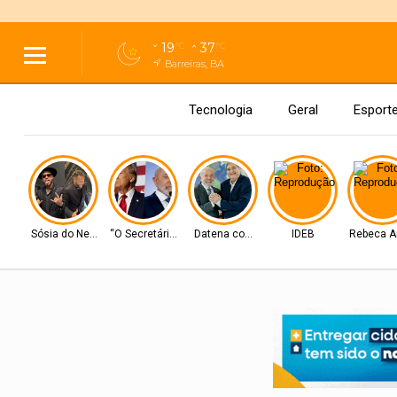
19
37
°C
°C
Barreiras, BA
Tecnologia
Geral
Esport
Sósia do Neymar
“O Secretário”
Datena com Lula
IDEB
Rebeca A