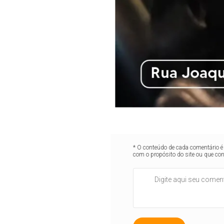
* O conteúdo de cada comentário é 
com o propósito do site ou que co