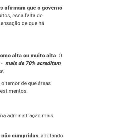
s afirmam que o governo
itos, essa falta de
 sensação de que há
omo alta ou muito alta
. O
o -
mais de 70% acreditam
s
.
 o temor de que áreas
vestimentos.
uma administração mais
s não cumpridas
, adotando