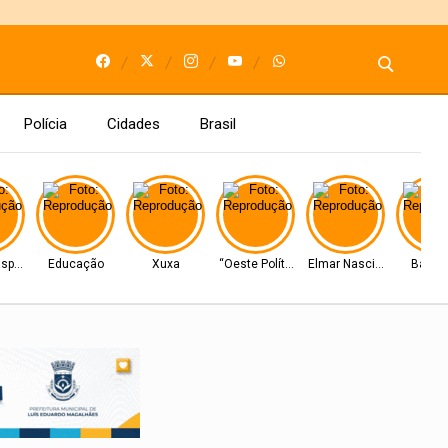
Polícia
Cidades
Brasil
spar”
Educação
Xuxa
“Oeste Político”
Elmar Nascimento
Barrei