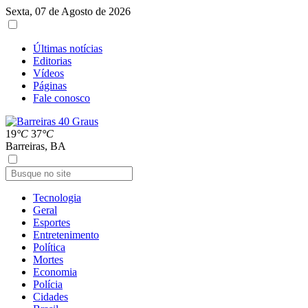
Sexta, 07 de Agosto de 2026
Últimas notícias
Editorias
Vídeos
Páginas
Fale conosco
19
°C
37
°C
Barreiras, BA
Tecnologia
Geral
Esportes
Entretenimento
Política
Mortes
Economia
Polícia
Cidades