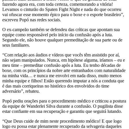
fazendo agora era, com toda certeza, comemorando a vitória!
Levamos o cinturão do Spaten Fight Night e nada do que ocorreu
vai ofuscar esse momento épico para o boxe e o esporte brasileiro”,
escreveu Popó nas redes sociais.
O ex-campeão também se defendeu das críticas que apontam sua
equipe como responsável pelo início da confusão após a luta.
Segundo ele, não houve qualquer premeditação de sua parte ou de
seus familiares.
“Com relação aos áudios e vídeos que vocês têm assistido por aí,
não sejam manipulados. Nunca, em hipótese alguma, iríamos – eu e
meu time – premeditar confusão após a luta. Eu tenho décadas de
boxe, com os princípios da nobre arte entranhados com naturalidade
na minha vida… e nunca me envolvi em nada disso, muito menos
minha equipe e filhos! Estão querendo imputar a nós a conduta que
é das mais corriqueiras no histórico dos envolvidos do time
adversário”, rebateu.
Popó pediu orações para o procedimento médico e criticou a postura
da equipe de Wanderlei Silva durante a confusão. O pugilista disse
estar confiante em sua recuperação e garantiu que seguirá lutando.
“Que Deus cuide de mim neste procedimento médico! E que logo
logo eu possa estar plenamente recuperado da selvageria daqueles