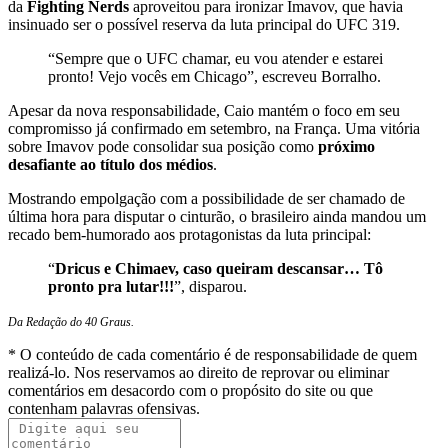
da
Fighting Nerds
aproveitou para ironizar Imavov, que havia
insinuado ser o possível reserva da luta principal do UFC 319.
“Sempre que o UFC chamar, eu vou atender e estarei
pronto! Vejo vocês em Chicago”, escreveu Borralho.
Apesar da nova responsabilidade, Caio mantém o foco em seu
compromisso já confirmado em setembro, na França. Uma vitória
sobre Imavov pode consolidar sua posição como
próximo
desafiante ao título dos médios
.
Mostrando empolgação com a possibilidade de ser chamado de
última hora para disputar o cinturão, o brasileiro ainda mandou um
recado bem-humorado aos protagonistas da luta principal:
“
Dricus e Chimaev, caso queiram descansar… Tô
pronto pra lutar!!!
”, disparou.
Da Redação do 40 Graus.
* O conteúdo de cada comentário é de responsabilidade de quem
realizá-lo. Nos reservamos ao direito de reprovar ou eliminar
comentários em desacordo com o propósito do site ou que
contenham palavras ofensivas.