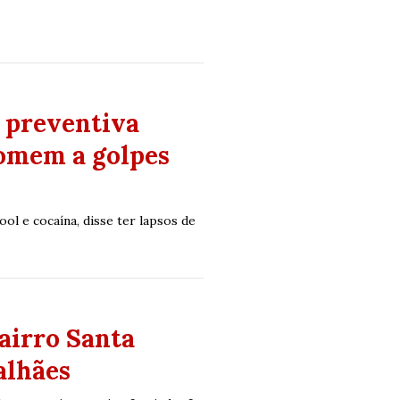
o preventiva
omem a golpes
ool e cocaína, disse ter lapsos de
airro Santa
alhães