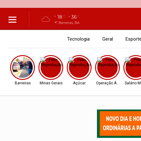
18
36
°C
°C
Barreiras, BA
Tecnologia
Geral
Esport
Barreiras
Minas Gerais
Açúcar
Operação Ágio
Salário 