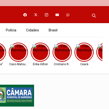
Polícia
Cidades
Brasil
te”
Caso Matsunaga
Érika Hilton
Cristiano Ronaldo
Ceará
Juíz