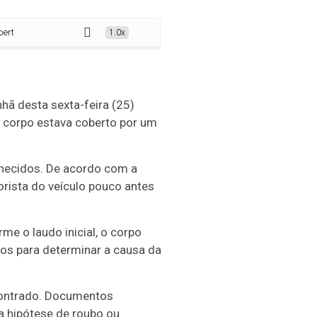
com lençol dentro de carro em posto de gasolina
1.0x
hã desta sexta-feira (25)
O corpo estava coberto por um
nhecidos. De acordo com a
rista do veículo pouco antes
rme o laudo inicial, o corpo
os para determinar a causa da
contrado. Documentos
 a hipótese de roubo ou