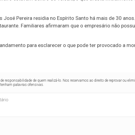
os José Pereira residia no Espírito Santo há mais de 30 an
taurante. Familiares afirmaram que o empresário não poss
ndamento para esclarecer o que pode ter provocado a mor
de responsabilidade de quem realizá-lo. Nos reservamos ao direito de reprovar ou el
ntenham palavras ofensivas.