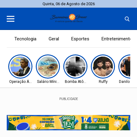
Quinta, 06 de Agosto de 2026
Tecnologia
Geral
Esportes
Entretenimento
Operação Ágio
Salário Mínimo
Bomba Atômica
Ruffy
Danilo He
PUBLICIDADE