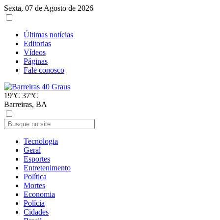
Sexta, 07 de Agosto de 2026
Últimas notícias
Editorias
Vídeos
Páginas
Fale conosco
19
°C
37
°C
Barreiras, BA
Tecnologia
Geral
Esportes
Entretenimento
Política
Mortes
Economia
Polícia
Cidades