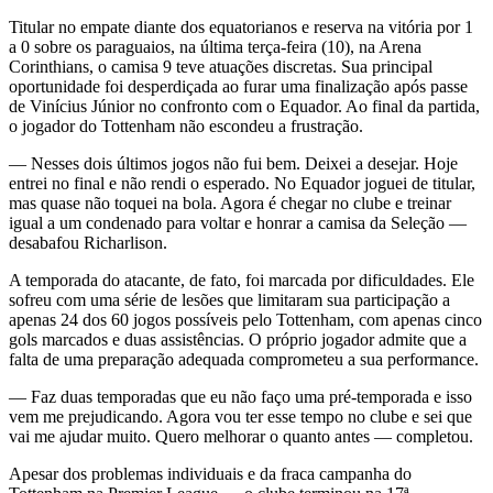
Titular no empate diante dos equatorianos e reserva na vitória por 1
a 0 sobre os paraguaios, na última terça-feira (10), na Arena
Corinthians, o camisa 9 teve atuações discretas. Sua principal
oportunidade foi desperdiçada ao furar uma finalização após passe
de Vinícius Júnior no confronto com o Equador. Ao final da partida,
o jogador do Tottenham não escondeu a frustração.
— Nesses dois últimos jogos não fui bem. Deixei a desejar. Hoje
entrei no final e não rendi o esperado. No Equador joguei de titular,
mas quase não toquei na bola. Agora é chegar no clube e treinar
igual a um condenado para voltar e honrar a camisa da Seleção —
desabafou Richarlison.
A temporada do atacante, de fato, foi marcada por dificuldades. Ele
sofreu com uma série de lesões que limitaram sua participação a
apenas 24 dos 60 jogos possíveis pelo Tottenham, com apenas cinco
gols marcados e duas assistências. O próprio jogador admite que a
falta de uma preparação adequada comprometeu a sua performance.
— Faz duas temporadas que eu não faço uma pré-temporada e isso
vem me prejudicando. Agora vou ter esse tempo no clube e sei que
vai me ajudar muito. Quero melhorar o quanto antes — completou.
Apesar dos problemas individuais e da fraca campanha do