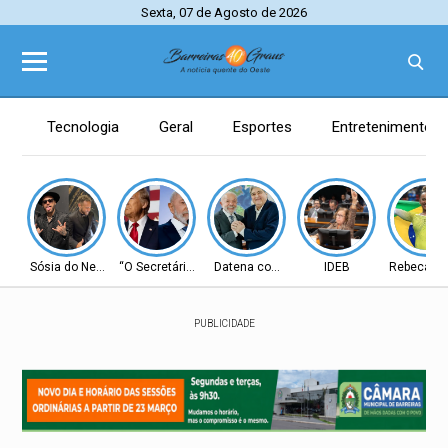
Sexta, 07 de Agosto de 2026
Tecnologia
Geral
Esportes
Entretenimento
Sósia do Neymar
“O Secretário”
Datena com Lula
IDEB
Rebeca A
PUBLICIDADE