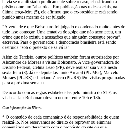
havia se manifestado publicamente sobre o caso, classificando a
prisão como um "absurdo". Em publicação nas redes sociais, na
última terça-feira (5), ele afirmou que o ex-presidente está sendo
punido antes mesmo de ser julgado.
“A verdade é que Bolsonaro foi julgado e condenado muito antes de
tudo isso começar. Uma tentativa de golpe que não aconteceu, um
crime que não existiu e acusações que ninguém consegue provar”,
escreveu. Para o governador, a democracia brasileira está sendo
destruída "sob o pretexto de salvá-la".
Além de Tarcísio, outros políticos também foram autorizados por
Alexandre de Moraes a visitar Bolsonaro. A vice-governadora do
Distrito Federal, Celina Leão (PP), deve realizar sua visita nesta
sexta-feira (8). Já os deputados Junio Amaral (PL-MG), Marcelo
Moraes (PL-RS) e Luciano Zucco (PL-RS) têm visitas programadas
para a próxima semana.
De acordo com as regras estabelecidas pelo ministro do STF, as
visitas a Jair Bolsonaro devem ocorrer entre 10h e 18h.
Com informações do BNews.
* O conteúdo de cada comentário é de responsabilidade de quem
realizá-lo. Nos reservamos ao direito de reprovar ou eliminar
comentários em desacordo com o propósito do site ou que